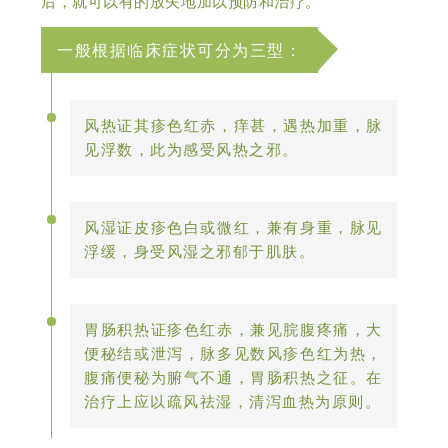
后，就可以有的放矢地加以预防和治疗。
一般根据临床症状可分为三型：
风热证其疹色红赤，痒甚，遇热加重，脉
见浮数，此为感受风热之邪。
风湿证皮疹色白或微红，兼有身重，脉见
浮缓，身受风湿之邪郁于肌肤。
胃肠积热证疹色红赤，兼见脘腹疼痛，大
便秘结或泄泻，脉多见数风疹色红为热，
腹痛便秘为腑气不通，胃肠积热之征。在
治疗上应以疏风祛湿，清泻血热为原则。