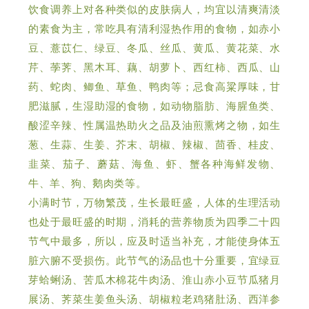
饮
食调养上对各种类似的皮肤病人，均宜以清爽清淡
的素食为主，常吃具有清利湿热作用的食物，如赤小
豆、薏苡仁、绿豆、冬瓜、丝瓜、黄瓜、黄花菜、水
芹、荸荠、黑木耳、藕、胡萝卜、西红柿、西瓜、山
药、蛇肉、鲫鱼、草鱼、鸭肉等；忌食高粱厚味，甘
肥滋腻，生湿助湿的食物，如动物脂肪、海腥鱼类、
酸涩辛辣、性属温热助火之品及油煎熏烤之物，如生
葱、生蒜、生姜、芥末、胡椒、辣椒、茴香、桂皮、
种海鲜发物、
韭菜、茄子、蘑菇、海鱼、虾、蟹各
牛、羊、狗、鹅肉类等。
小满时节，万物繁茂，生长最旺盛，人体的生理活动
也处于最旺盛的时期，消耗的营养物质为四季二十四
节气中最多，所以，应及时适当补充，才能使身体五
脏六腑不受损伤。此节气的汤品也十分重要，宜绿豆
芽蛤蜊汤、苦瓜木棉花牛肉汤、淮山赤小豆节瓜猪月
展汤、荠菜生姜鱼头汤、胡椒粒老鸡猪肚汤、西洋参