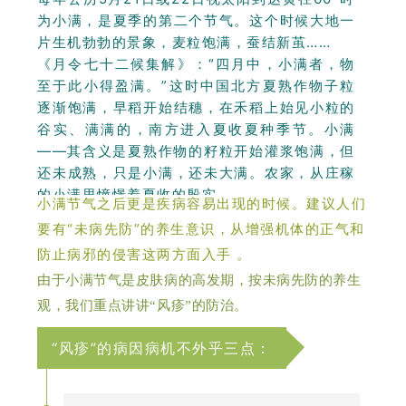
为小满，是夏季的第二个节气。这个时候大地一
片生机勃勃的景象，麦粒饱满，蚕结新茧……
《月令七十二候集解》：“四月中，小满者，物
至于此小得盈满。”这时中国北方夏熟作物子粒
逐渐饱满，早稻开始结穗，在禾稻上始见小粒的
谷实、满满的，南方进入夏收夏种季节。小满
——其含义是夏熟作物的籽粒开始灌浆饱满，但
还未成熟，只是小满，还未大满。农家，从庄稼
的小满里憧憬着夏收的殷实。
小满节气之后更是疾病容易出现的时候。建议人们
要有“未病先防”的养生意识，从增强机体的正气和
防止病邪的侵害这两方面入手 。
由于小满节气是皮肤病的高发期，按未病先防的养生
观，我们重点讲讲“风疹”的防治。
“风疹”的病因病机不外乎三点：