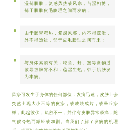
湿郁肌肤，复感风热或风寒，与湿相博，
郁于肌肤皮毛腠理之间而发病；
由于肠胃积热，复感风邪，内不得疏泄，
外不得透达，郁于皮毛腠理之间而来；
与身体素质有关，吃鱼、虾、蟹等食物过
敏导致脾胃不和，蕴湿生热，郁于肌肤发
为本病。
风疹可发生于身体的任何部位，发病迅速，皮肤上会
突然出现大小不等的皮疹，或成块成片，或呈丘疹
样，此起彼伏，疏密不一，并伴有皮肤异常瘙痒，随
气候冷热而减轻或加剧。当我们了解了发病的机理