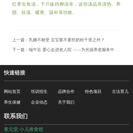
红枣生鱼汤，千斤拔鸡脚汤等，这些汤品具清热、养
阴、祛湿、暖胃、温补等功效。
上一篇：乳糖不耐受 宝宝要不要拒奶粉千里之外？
下一篇：端午近 爱心走进老人院 ——为光福养老服务中心老人过端午
快速链接
网站首页
培训招生
品牌合作
特色项目
古法育儿
养生保健
企业动态
关于我们
联系我们
童元堂·小儿推拿馆